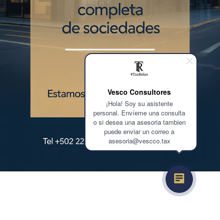
Vesco Consultores
¡Hola! Soy su asistente
personal. Envíeme una consulta
o si desea una asesoria tambien
puede enviar un correo a
asesoria@vescco.tax