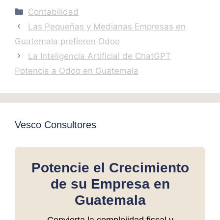
Categories
Contabilidad
Las Pequeñas y Medianas Empresas en
Guatemala prefieren Odoo
La Inteligencia Artificial de ChatGPT
Potencia a Odoo en Guatemala
Vesco Consultores
Potencie el Crecimiento
de su Empresa en
Guatemala