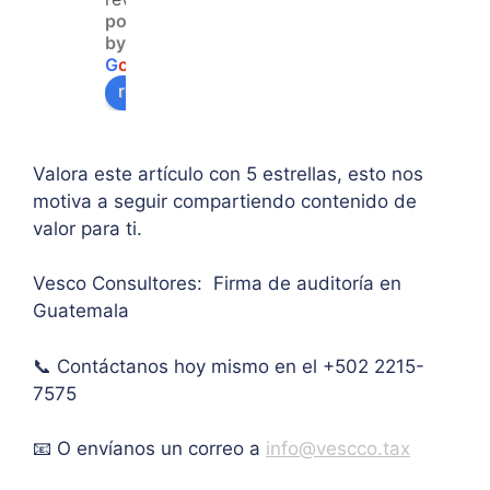
powered
acce
duda 
en lo
by
so a 
sobr
prin
G
o
o
g
l
e
algu
e 
ipal 
review us on
na 
supe
de 
ases
rar el 
sus 
oría 
mont
artíc
Valora este artículo con 5 estrellas, esto nos
pers
o 
ulo. 
motiva a seguir compartiendo contenido de
onal.
máxi
Grac
valor para ti.
mo 
as
de 
Vesco Consultores: Firma de auditoría en
IVA. 
Guatemala
Muc
has 
📞 Contáctanos hoy mismo en el +502 2215-
graci
as.
7575
📧 O envíanos un correo a
info@vescco.tax