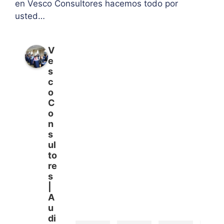
en Vesco Consultores hacemos todo por
usted…
V
e
s
c
o
C
o
n
s
ul
to
re
s
|
A
u
di