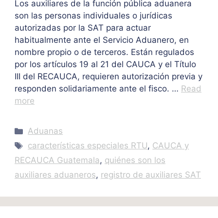
Los auxiliares de la función pública aduanera
son las personas individuales o jurídicas
autorizadas por la SAT para actuar
habitualmente ante el Servicio Aduanero, en
nombre propio o de terceros. Están regulados
por los artículos 19 al 21 del CAUCA y el Título
III del RECAUCA, requieren autorización previa y
responden solidariamente ante el fisco. …
Read
more
Categories
Aduanas
Tags
características especiales RTU
,
CAUCA y
RECAUCA Guatemala
,
quiénes son los
auxiliares aduaneros
,
registro de auxiliares SAT