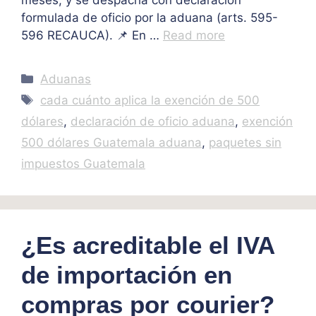
formulada de oficio por la aduana (arts. 595-
596 RECAUCA). 📌 En …
Read more
Categories
Aduanas
Tags
cada cuánto aplica la exención de 500
dólares
,
declaración de oficio aduana
,
exención
500 dólares Guatemala aduana
,
paquetes sin
impuestos Guatemala
¿Es acreditable el IVA
de importación en
compras por courier?