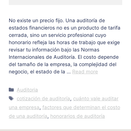
No existe un precio fijo. Una auditoría de
estados financieros no es un producto de tarifa
cerrada, sino un servicio profesional cuyo
honorario refleja las horas de trabajo que exige
revisar tu información bajo las Normas
Internacionales de Auditoría. El costo depende
del tamaño de la empresa, la complejidad del
negocio, el estado de la …
Read more
Categories
Auditoria
Tags
cotización de auditoría
,
cuánto vale auditar
una empresa
,
factores que determinan el costo
de una auditoría
,
honorarios de auditoría