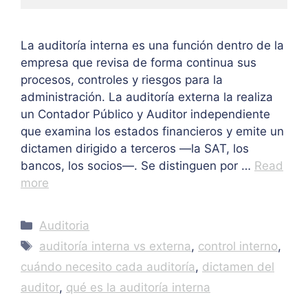
La auditoría interna es una función dentro de la
empresa que revisa de forma continua sus
procesos, controles y riesgos para la
administración. La auditoría externa la realiza
un Contador Público y Auditor independiente
que examina los estados financieros y emite un
dictamen dirigido a terceros —la SAT, los
bancos, los socios—. Se distinguen por …
Read
more
Categories
Auditoria
Tags
auditoría interna vs externa
,
control interno
,
cuándo necesito cada auditoría
,
dictamen del
auditor
,
qué es la auditoría interna