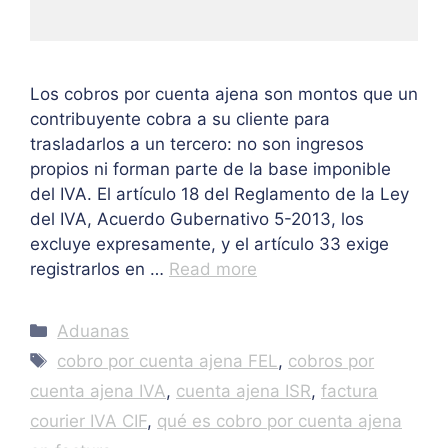
Los cobros por cuenta ajena son montos que un
contribuyente cobra a su cliente para
trasladarlos a un tercero: no son ingresos
propios ni forman parte de la base imponible
del IVA. El artículo 18 del Reglamento de la Ley
del IVA, Acuerdo Gubernativo 5-2013, los
excluye expresamente, y el artículo 33 exige
registrarlos en …
Read more
Categories
Aduanas
Tags
cobro por cuenta ajena FEL
,
cobros por
cuenta ajena IVA
,
cuenta ajena ISR
,
factura
courier IVA CIF
,
qué es cobro por cuenta ajena