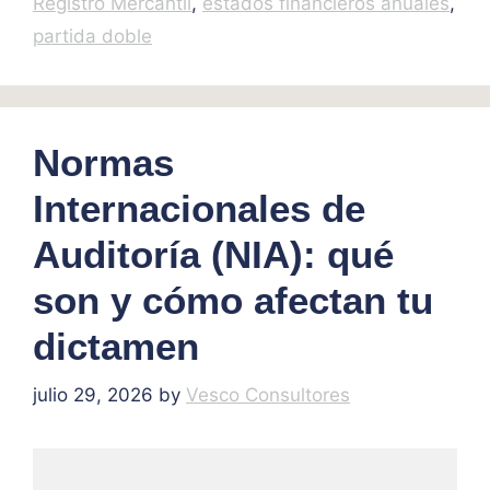
Registro Mercantil
,
estados financieros anuales
,
partida doble
Normas
Internacionales de
Auditoría (NIA): qué
son y cómo afectan tu
dictamen
julio 29, 2026
by
Vesco Consultores