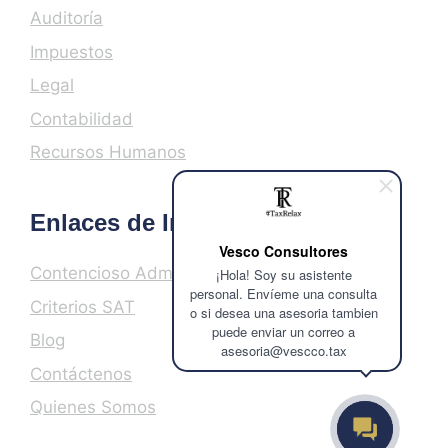
Auditoría
Impuestos
Legal
Contabilidad
Recursos Humanos
Enlaces de Interés
Vesco Consultores
Contencioso Administrativo
¡Hola! Soy su asistente
personal. Envíeme una consulta
Criterios SAT
o si desea una asesoria tambien
puede enviar un correo a
Blog
asesoria@vescco.tax
Contáctenos
Quienes Somos