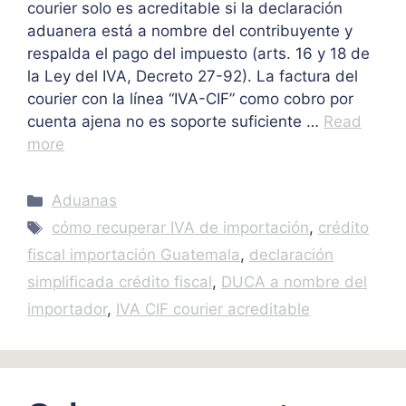
courier solo es acreditable si la declaración
aduanera está a nombre del contribuyente y
respalda el pago del impuesto (arts. 16 y 18 de
la Ley del IVA, Decreto 27-92). La factura del
courier con la línea “IVA-CIF” como cobro por
cuenta ajena no es soporte suficiente …
Read
more
Categories
Aduanas
Tags
cómo recuperar IVA de importación
,
crédito
fiscal importación Guatemala
,
declaración
simplificada crédito fiscal
,
DUCA a nombre del
importador
,
IVA CIF courier acreditable