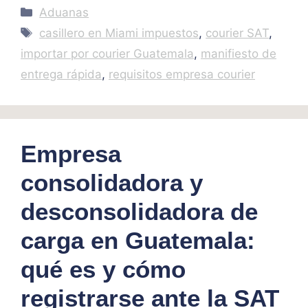
Categories
Aduanas
Tags
casillero en Miami impuestos
,
courier SAT
,
importar por courier Guatemala
,
manifiesto de
entrega rápida
,
requisitos empresa courier
Empresa
consolidadora y
desconsolidadora de
carga en Guatemala:
qué es y cómo
registrarse ante la SAT