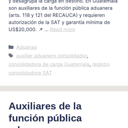
y desagrupa la carga en destino. En Guatemala
son auxiliares de la función pública aduanera
(arts. 118 y 121 del RECAUCA) y requieren
autorización de la SAT y garantía mínima de
US$20,000. 📌 …
Read more
Categories
Aduanas
Tags
auxiliar aduanero consolidador
,
consolidadora de carga Guatemala
,
registro
consolidadora SAT
Auxiliares de la
función pública