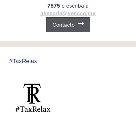
7575
o escriba a
asesoria@vescco.tax
Contacto
#TaxRelax