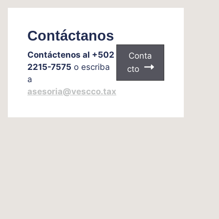
Contáctanos
Contáctenos al +502
Conta
2215-7575
o escriba
cto
a
asesoria@vescco.tax