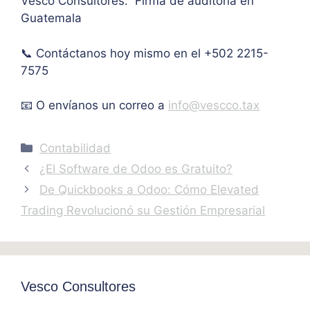
Vesco Consultores: Firma de auditoría en
IVA. 
Guatemala
Muc
has 
📞 Contáctanos hoy mismo en el +502 2215-
graci
as.
7575
📧 O envíanos un correo a
info@vescco.tax
Categories
Contabilidad
¿El Software de Odoo es Gratuito?
De Quickbooks a Odoo: Cómo Elevated
Trading Revolucionó su Gestión Empresarial
Vesco Consultores