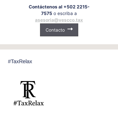
Contáctenos al +502 2215-
7575
o escriba a
asesoria@vescco.tax
Contacto
#TaxRelax