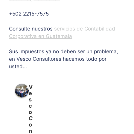
+502 2215-7575
Consulte nuestros
servicios de Contabilidad
Corporativa en Guatemala
Sus impuestos ya no deben ser un problema,
en Vesco Consultores hacemos todo por
usted…
V
e
s
c
o
C
o
n