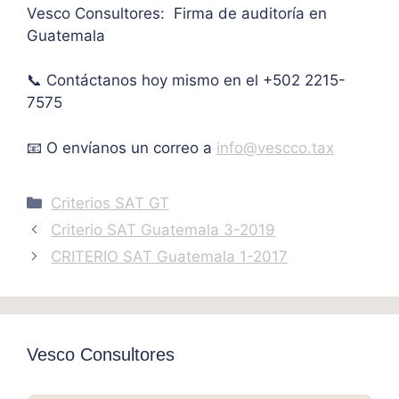
Vesco Consultores: Firma de auditoría en
IVA. 
Guatemala
Muc
has 
📞 Contáctanos hoy mismo en el +502 2215-
graci
as.
7575
📧 O envíanos un correo a
info@vescco.tax
Categories
Criterios SAT GT
Criterio SAT Guatemala 3-2019
CRITERIO SAT Guatemala 1-2017
Vesco Consultores