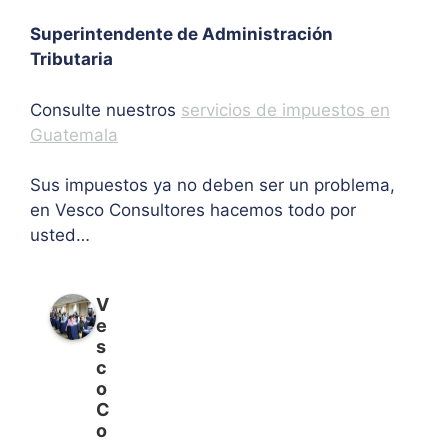
Superintendente de Administración
Tributaria
Consulte nuestros
servicios de impuestos en
Guatemala
Sus impuestos ya no deben ser un problema,
en Vesco Consultores hacemos todo por
usted…
V
e
s
c
o
C
o