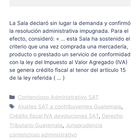
La Sala declaró sin lugar la demanda y confirmó
la resolución administrativa impugnada. Para el
efecto, consideró: « … esta Sala ha sostenido el
criterio que una vez comprada una mercadería,
producto o prestado un servicio de conformidad
con la ley del Impuesto al Valor Agregado (IVA)
se genera crédito fiscal al tenor del artículo 15
de la ley referida ( … )
Categories
Contencioso Administrativo SAT
Tags
Ajustes SAT a contribuyentes Guatemala
,
Crédito fiscal IVA devoluciones SAT
,
Derecho
Tributario Guatemala
,
Jurisprudencia
contencioso administrativo