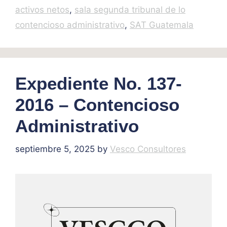
activos netos
,
sala segunda tribunal de lo
contencioso administrativo
,
SAT Guatemala
Expediente No. 137-
2016 – Contencioso
Administrativo
septiembre 5, 2025
by
Vesco Consultores