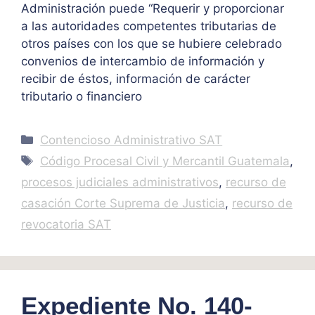
Administración puede “Requerir y proporcionar
a las autoridades competentes tributarias de
otros países con los que se hubiere celebrado
convenios de intercambio de información y
recibir de éstos, información de carácter
tributario o financiero
Categories
Contencioso Administrativo SAT
Tags
Código Procesal Civil y Mercantil Guatemala
,
procesos judiciales administrativos
,
recurso de
casación Corte Suprema de Justicia
,
recurso de
revocatoria SAT
Expediente No. 140-