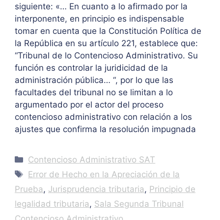
siguiente: «… En cuanto a lo afirmado por la
interponente, en principio es indispensable
tomar en cuenta que la Constitución Política de
la República en su artículo 221, establece que:
“Tribunal de lo Contencioso Administrativo. Su
función es controlar la juridicidad de la
administración pública… “, por lo que las
facultades del tribunal no se limitan a lo
argumentado por el actor del proceso
contencioso administrativo con relación a los
ajustes que confirma la resolución impugnada
Categories
Contencioso Administrativo SAT
Tags
Error de Hecho en la Apreciación de la
Prueba
,
Jurisprudencia tributaria
,
Principio de
legalidad tributaria
,
Sala Segunda Tribunal
Contencioso Administrativo