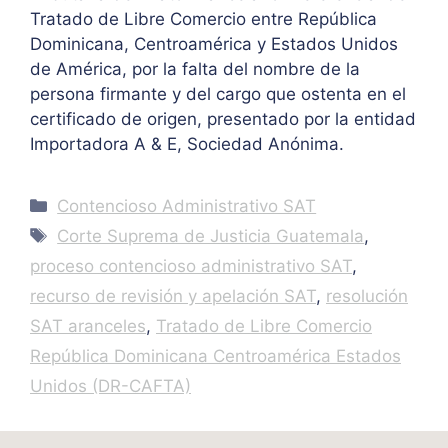
Tratado de Libre Comercio entre República
Dominicana, Centroamérica y Estados Unidos
de América, por la falta del nombre de la
persona firmante y del cargo que ostenta en el
certificado de origen, presentado por la entidad
Importadora A & E, Sociedad Anónima.
Categories
Contencioso Administrativo SAT
Tags
Corte Suprema de Justicia Guatemala
,
proceso contencioso administrativo SAT
,
recurso de revisión y apelación SAT
,
resolución
SAT aranceles
,
Tratado de Libre Comercio
República Dominicana Centroamérica Estados
Unidos (DR-CAFTA)