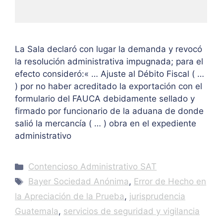
La Sala declaró con lugar la demanda y revocó
la resolución administrativa impugnada; para el
efecto consideró:« … Ajuste al Débito Fiscal ( …
) por no haber acreditado la exportación con el
formulario del FAUCA debidamente sellado y
firmado por funcionario de la aduana de donde
salió la mercancía ( … ) obra en el expediente
administrativo
Categories
Contencioso Administrativo SAT
Tags
Bayer Sociedad Anónima
,
Error de Hecho en
la Apreciación de la Prueba
,
jurisprudencia
Guatemala
,
servicios de seguridad y vigilancia