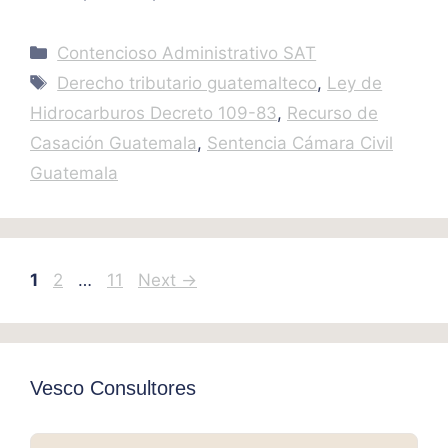
Categories
Contencioso Administrativo SAT
Tags
Derecho tributario guatemalteco
,
Ley de
Hidrocarburos Decreto 109-83
,
Recurso de
Casación Guatemala
,
Sentencia Cámara Civil
Guatemala
Page
Page
Page
1
2
…
11
Next
→
Vesco Consultores