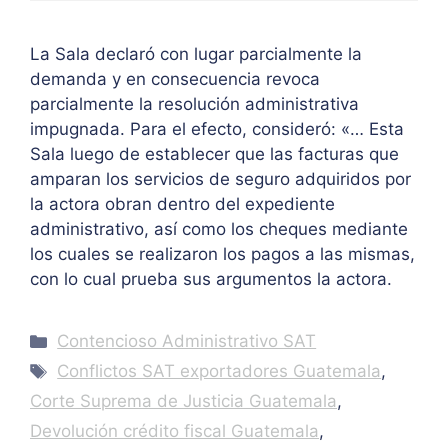
La Sala declaró con lugar parcialmente la
demanda y en consecuencia revoca
parcialmente la resolución administrativa
impugnada. Para el efecto, consideró: «… Esta
Sala luego de establecer que las facturas que
amparan los servicios de seguro adquiridos por
la actora obran dentro del expediente
administrativo, así como los cheques mediante
los cuales se realizaron los pagos a las mismas,
con lo cual prueba sus argumentos la actora.
Categories
Contencioso Administrativo SAT
Tags
Conflictos SAT exportadores Guatemala
,
Corte Suprema de Justicia Guatemala
,
Devolución crédito fiscal Guatemala
,