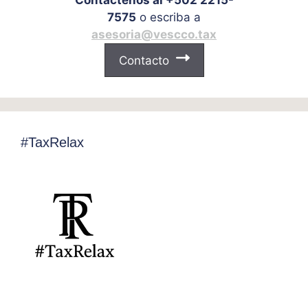
Contáctenos al +502 2215-
7575
o escriba a
asesoria@vescco.tax
Contacto
#TaxRelax