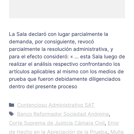
La Sala declaró con lugar parcialmente la
demanda, por consiguiente, revocó
parcialmente la resolución administrativa, y
para el efecto consideró: « … esta Sala luego de
realizar el análisis respectivo confrontando los
artículos aplicables al mismo con los medios de
prueba que fueron debidamente diligenciados
dentro del presente proceso
Categories
Contencioso Administrativo SAT
Tags
Banco Reformador Sociedad Anónima
,
Corte Suprema de Justicia Cámara Civil
,
Error
de Hecho en la Apreciación de la Prueba
,
Multa