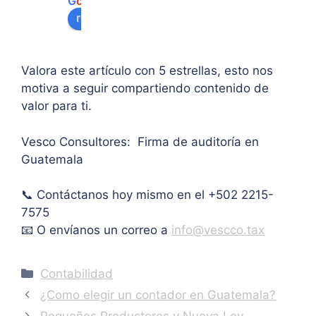
G
o
o
g
l
e
algu
e 
ipal 
review us on
na 
supe
de 
ases
rar el 
sus 
oría 
mont
artíc
Valora este artículo con 5 estrellas, esto nos
pers
o 
ulo. 
motiva a seguir compartiendo contenido de
onal.
máxi
Grac
valor para ti.
mo 
as
de 
Vesco Consultores: Firma de auditoría en
IVA. 
Guatemala
Muc
has 
📞 Contáctanos hoy mismo en el +502 2215-
graci
as.
7575
📧 O envíanos un correo a
info@vescco.tax
Categories
Contabilidad
¿Como elegir un contador en Guatemala?