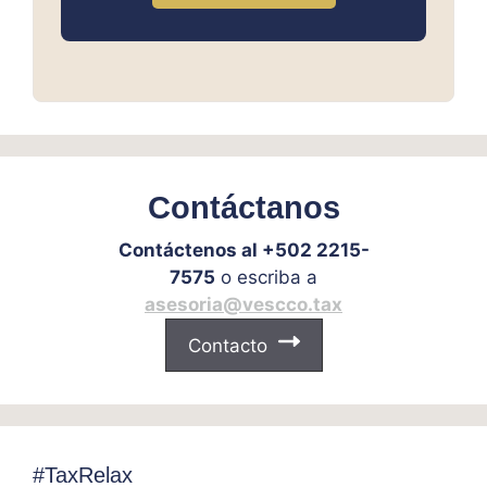
Contáctanos
Contáctenos al +502 2215-
7575
o escriba a
asesoria@vescco.tax
Contacto
#TaxRelax