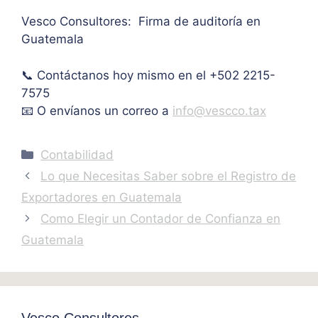
de 
Vesco Consultores: Firma de auditoría en
IVA. 
Guatemala
Muc
has 
📞 Contáctanos hoy mismo en el +502 2215-
graci
as.
7575
📧 O envíanos un correo a
info@vescco.tax
Categories
Contabilidad
Lo que Necesitas Saber sobre el Registro de
Exportadores en Guatemala
Como Elegir un Contador de Confianza en
Guatemala
Vesco Consultores