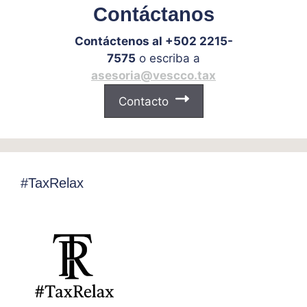
Contáctanos
Contáctenos al +502 2215-
7575
o escriba a
asesoria@vescco.tax
Contacto
#TaxRelax