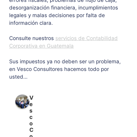
desorganización financiera, incumplimientos
legales y malas decisiones por falta de
información clara.
Consulte nuestros
servicios de Contabilidad
Corporativa en Guatemala
Sus impuestos ya no deben ser un problema,
en Vesco Consultores hacemos todo por
usted…
V
e
s
c
o
C
o