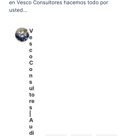
en Vesco Consultores hacemos todo por
usted…
V
e
s
c
o
C
o
n
s
ul
to
re
s
|
A
u
di