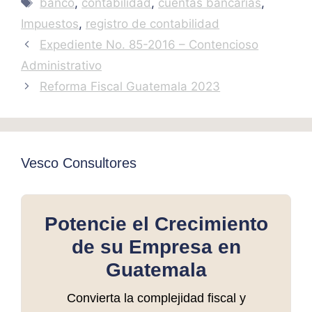
Tags
banco
,
contabilidad
,
cuentas bancarias
,
Impuestos
,
registro de contabilidad
Expediente No. 85-2016 – Contencioso
Administrativo
Reforma Fiscal Guatemala 2023
Vesco Consultores
Potencie el Crecimiento
de su Empresa en
Guatemala
Convierta la complejidad fiscal y