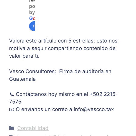
reviews
powered
acce
duda 
en lo
by
so a 
sobr
prin
G
o
o
g
l
e
algu
e 
ipal 
review us on
na 
supe
de 
ases
rar el 
sus 
Valora este artículo con 5 estrellas, esto nos
oría 
mont
artíc
motiva a seguir compartiendo contenido de
pers
o 
ulo. 
valor para ti.
onal.
máxi
Grac
mo 
as
Vesco Consultores: Firma de auditoría en
de 
Guatemala
IVA. 
Muc
📞 Contáctanos hoy mismo en el +502 2215-
has 
7575
graci
as.
📧 O envíanos un correo a
info@vescco.tax
Categories
Contabilidad