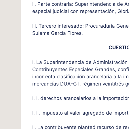
II. P
arte contraria: Superintendencia de A
especial judicial con representación, Glor
III. Tercero interesado: Procuraduría Gen
Sulema García Flores.
CUESTI
I. La Superintendencia de Administración 
Contribuyentes Especiales Grandes, confi
incorrecta clasificación arancelaria a la 
mercancías DUA-GT, régimen veintitrés gui
I. I. derechos arancelarios a la importació
I. II. impuesto al valor agregado de impor
II. La contribuyente planteó recurso de re