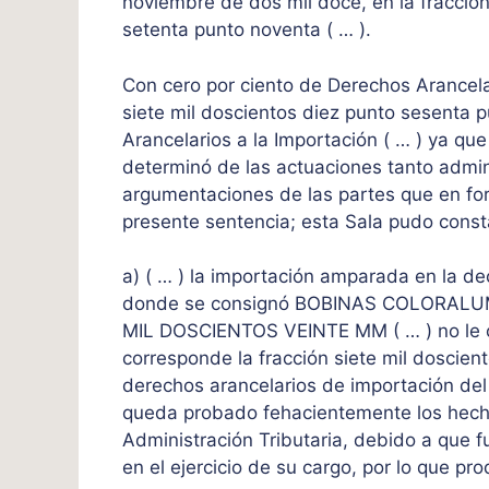
noviembre de dos mil doce, en la fracción
setenta punto noventa ( … ).
Con cero por ciento de Derechos Arancelar
siete mil doscientos diez punto sesenta p
Arancelarios a la Importación ( … ) ya qu
determinó de las actuaciones tanto admini
argumentaciones de las partes que en for
presente sentencia; esta Sala pudo consta
a) ( … ) la importación amparada en la d
donde se consignó BOBINAS COLORAL
MIL DOSCIENTOS VEINTE MM ( … ) no le co
corresponde la fracción siete mil doscie
derechos arancelarios de importación del
queda probado fehacientemente los hech
Administración Tributaria, debido a que 
en el ejercicio de su cargo, por lo que p