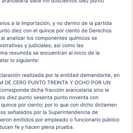
 arancelaria siete mil doscientos diez punto
ios a la Importación, y no dentro de la partida
unto diez con el quince por ciento de Derechos
e al analizar los componentes químicos se
strativas y judiciales; así como las
ma resumida se encuentran al inicio de la
tar lo siguiente:
eclaración realizada por la entidad demandante, en
UM DE CERO PUNTO TREINTA Y OCHO POR UN
rresponde dicha fracción arancelaria sino le
ntos diez punto sesenta punto noventa con
 quince por ciento; por lo que con dicho dictamen
os señalados por la Superintendencia de
fueron emitidos por empleado o funcionario público
roducen fe y hacen plena prueba.