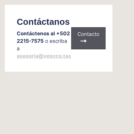
Contáctanos
Contáctenos al +502
Contacto
2215-7575
o escriba
a
asesoria@vescco.tax