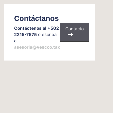
Contáctanos
Contáctenos al +502
Contacto
2215-7575
o escriba
a
asesoria@vescco.tax