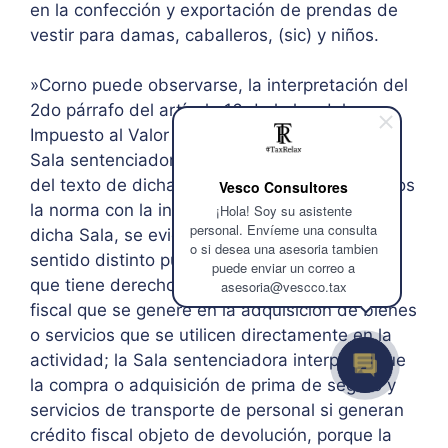
en la confección y exportación de prendas de
vestir para damas, caballeros, (sic) y niños.
»Corno puede observarse, la interpretación del
2do párrafo del artículo 16 de la ley del
Impuesto al Valor Agregado efectuada por la
Sala sentenciadora es diferente al tenor literal
del texto de dicha norma, pues si confrontamos
Vesco Consultores
la norma con la interpretación que le confiere
¡Hola! Soy su asistente
personal. Envíeme una consulta
dicha Sala, se evidencia que le confiere un
o si desea una asesoria tambien
sentido distinto pues mientras la norma dice
puede enviar un correo a
que tiene derecho de devolución del crédito
asesoria@vescco.tax
fiscal que se genere en la adquisición de bienes
o servicios que se utilicen directamente en la
actividad; la Sala sentenciadora interpreta que
la compra o adquisición de prima de seguro y
servicios de transporte de personal si generan
crédito fiscal objeto de devolución, porque la