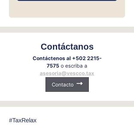
Contáctanos
Contáctenos al +502 2215-
7575
o escriba a
asesoria@vescco.tax
Contacto
#TaxRelax