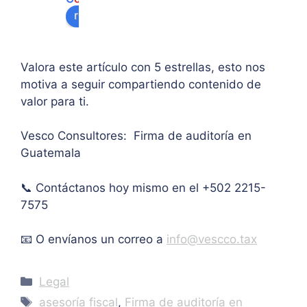
algu
e 
ipal 
review us on
na 
supe
de 
ases
rar el 
sus 
oría 
mont
artíc
Valora este artículo con 5 estrellas, esto nos
pers
o 
ulo. 
motiva a seguir compartiendo contenido de
onal.
máxi
Grac
valor para ti.
mo 
as
de 
Vesco Consultores: Firma de auditoría en
IVA. 
Guatemala
Muc
has 
📞 Contáctanos hoy mismo en el +502 2215-
graci
as.
7575
📧 O envíanos un correo a
info@vescco.tax
Categories
Legal
Tags
asesoría fiscal
,
Firma de auditoría en