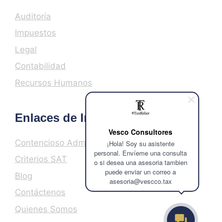
Auditoría
Impuestos
Legal
Contabilidad
Recursos Humanos
Enlaces de Interés
Vesco Consultores
Contencioso Administrativo
¡Hola! Soy su asistente
personal. Envíeme una consulta
Criterios SAT
o si desea una asesoria tambien
puede enviar un correo a
Blog
asesoria@vescco.tax
Contáctenos
Quienes Somos