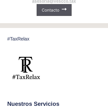
asesoria@vescco.tax
Contacto
#TaxRelax
Nuestros Servicios