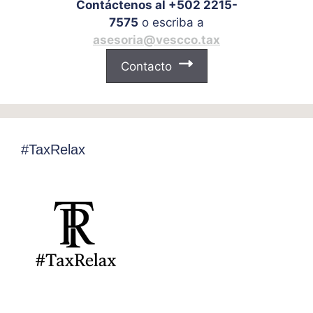
Contáctenos al +502 2215-
7575
o escriba a
asesoria@vescco.tax
Contacto
#TaxRelax