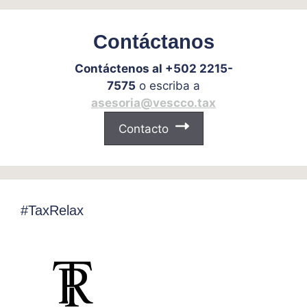
Contáctanos
Contáctenos al +502 2215-
7575
o escriba a
asesoria@vescco.tax
Contacto
#TaxRelax