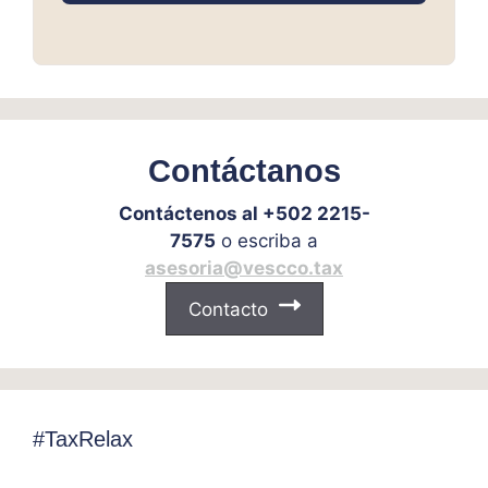
Contáctanos
Contáctenos al +502 2215-
7575
o escriba a
asesoria@vescco.tax
Contacto
#TaxRelax