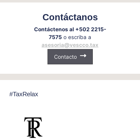
Contáctanos
Contáctenos al +502 2215-
7575
o escriba a
asesoria@vescco.tax
Contacto
#TaxRelax