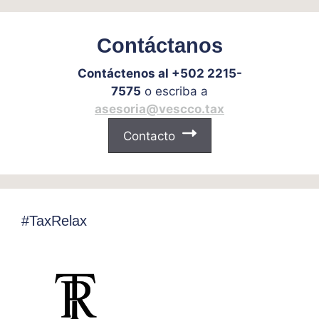
Contáctanos
Contáctenos al +502 2215-
7575
o escriba a
asesoria@vescco.tax
Contacto
#TaxRelax