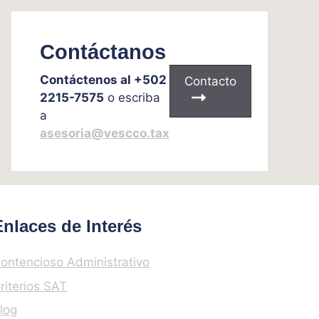
Contáctanos
Contáctenos al +502
Contacto
2215-7575
o escriba
a
asesoria@vescco.tax
Enlaces de Interés
ontencioso Administrativo
riterios SAT
log