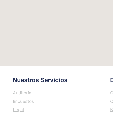
Nuestros Servicios
Auditoría
C
Impuestos
C
Legal
B