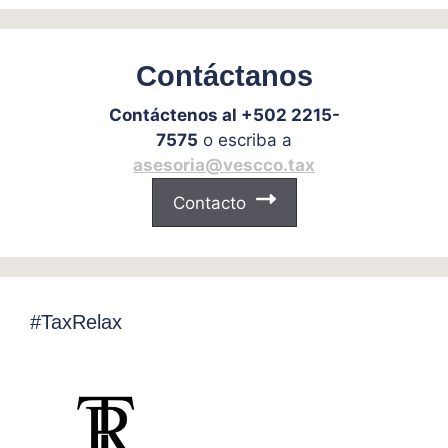
Contáctanos
Contáctenos al +502 2215-
7575
o escriba a
asesoria@vescco.tax
Contacto
#TaxRelax