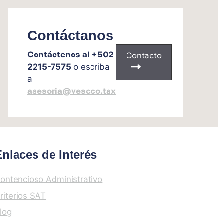
Contáctanos
Contáctenos al +502
Contacto
2215-7575
o escriba
a
asesoria@vescco.tax
Enlaces de Interés
ontencioso Administrativo
riterios SAT
log