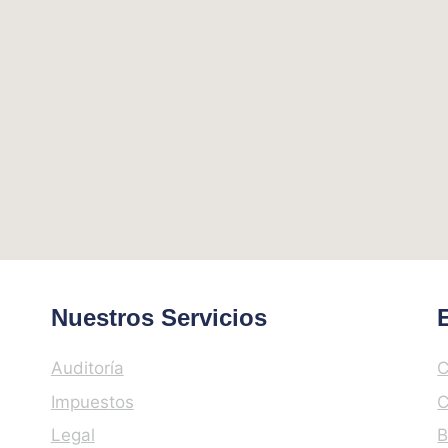
Nuestros Servicios
Auditoría
C
Impuestos
C
Legal
B