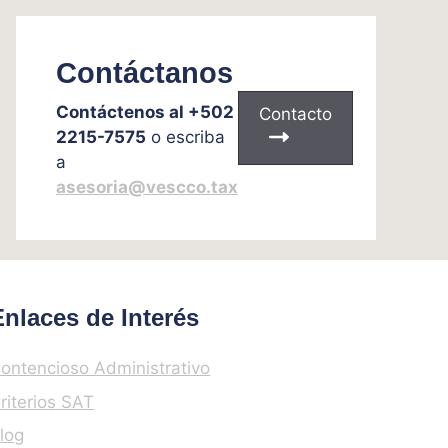
Contáctanos
Contáctenos al +502
Contacto
2215-7575
o escriba
a
asesoria@vescco.tax
Enlaces de Interés
ontencioso Administrativo
riterios SAT
log