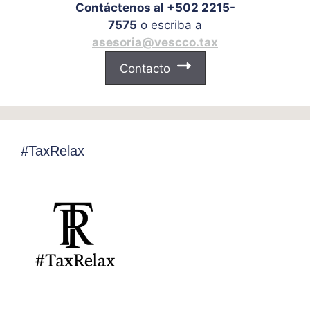
Contáctenos al +502 2215-
7575
o escriba a
asesoria@vescco.tax
Contacto
#TaxRelax