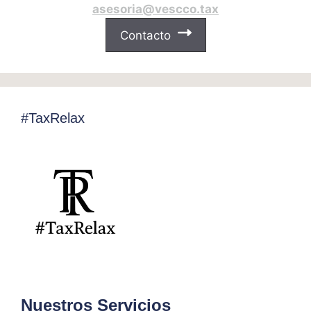
asesoria@vescco.tax
Contacto
#TaxRelax
Nuestros Servicios