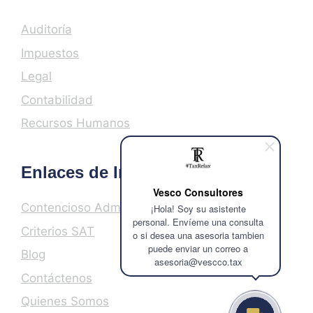
Auditoría
Impuestos
Legal
Contabilidad
Recursos Humanos
Enlaces de Interés
Vesco Consultores
Contencioso Administrativo
¡Hola! Soy su asistente
personal. Envíeme una consulta
Criterios SAT
o si desea una asesoria tambien
puede enviar un correo a
Blog
asesoria@vescco.tax
Contáctenos
Quienes Somos