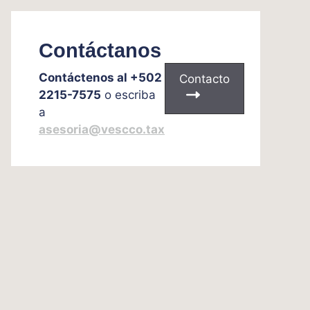
Contáctanos
Contáctenos al +502
Contacto
2215-7575
o escriba
a
asesoria@vescco.tax