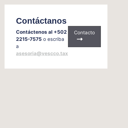
Contáctanos
Contáctenos al +502
Contacto
2215-7575
o escriba
a
asesoria@vescco.tax