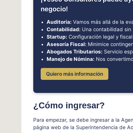
negocio!
Auditoría:
Vamos más allá de la eval
Contabilidad:
Una contabilidad sin 
Startup:
Configuración legal y fiscal
Asesoría Fiscal:
Minimice contingenc
Abogados Tributarios:
Servicio esp
Manejo de Nómina:
Nos convertimo
Quiero más información
¿Cómo ingresar?
Para empezar, se debe ingresar a la Agen
página web de la Superintendencia de Adm