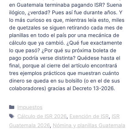
en Guatemala terminaba pagando ISR? Suena
ilógico, ¿verdad? Pues así fue durante años. Y
lo más curioso es que, mientras leía esto, miles
de quetzales se siguen retirando cada mes de
planillas en todo el país por una mecánica de
cálculo que ya cambió. ¿Qué fue exactamente
lo que pasó? ¿Por qué su próxima boleta de
pago podría verse distinta? Quédese hasta el
final, porque al cierre del artículo encontrará
tres ejemplos prácticos que muestran cuánto
dinero se queda en su bolsillo (o en el de sus
colaboradores) gracias al Decreto 13-2026.
Categories
Impuestos
Tags
Cálculo de ISR 2026
,
Exención de ISR
,
ISR
Guatemala 2026
,
Nómina y planillas Guatemala