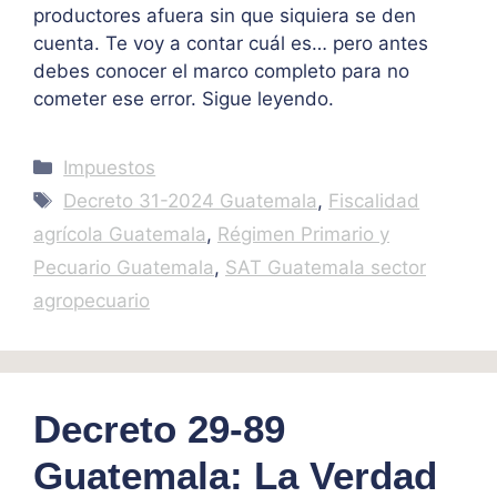
productores afuera sin que siquiera se den
cuenta. Te voy a contar cuál es… pero antes
debes conocer el marco completo para no
cometer ese error. Sigue leyendo.
Categories
Impuestos
Tags
Decreto 31-2024 Guatemala
,
Fiscalidad
agrícola Guatemala
,
Régimen Primario y
Pecuario Guatemala
,
SAT Guatemala sector
agropecuario
Decreto 29-89
Guatemala: La Verdad