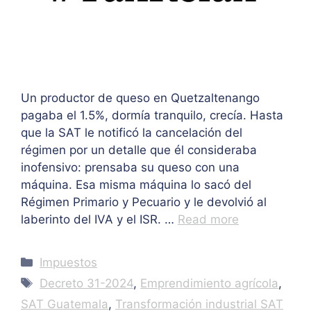
Un productor de queso en Quetzaltenango
pagaba el 1.5%, dormía tranquilo, crecía. Hasta
que la SAT le notificó la cancelación del
régimen por un detalle que él consideraba
inofensivo: prensaba su queso con una
máquina. Esa misma máquina lo sacó del
Régimen Primario y Pecuario y le devolvió al
laberinto del IVA y el ISR. …
Read more
Categories
Impuestos
Tags
Decreto 31-2024
,
Emprendimiento agrícola
,
SAT Guatemala
,
Transformación industrial SAT