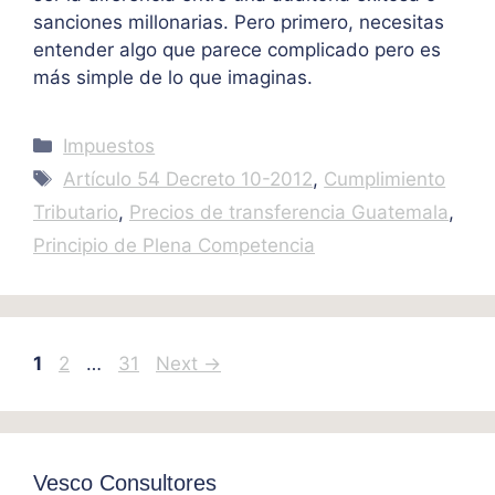
sanciones millonarias. Pero primero, necesitas
entender algo que parece complicado pero es
más simple de lo que imaginas.
Categories
Impuestos
Tags
Artículo 54 Decreto 10-2012
,
Cumplimiento
Tributario
,
Precios de transferencia Guatemala
,
Principio de Plena Competencia
Page
Page
Page
1
2
…
31
Next
→
Vesco Consultores