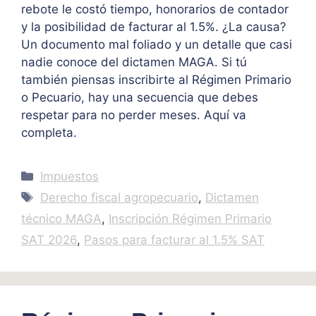
rebote le costó tiempo, honorarios de contador
y la posibilidad de facturar al 1.5%. ¿La causa?
Un documento mal foliado y un detalle que casi
nadie conoce del dictamen MAGA. Si tú
también piensas inscribirte al Régimen Primario
o Pecuario, hay una secuencia que debes
respetar para no perder meses. Aquí va
completa.
Categories
Impuestos
Tags
Derecho fiscal agropecuario
,
Dictamen
técnico MAGA
,
Inscripción Régimen Primario
SAT 2026
,
Pasos para facturar al 1.5% SAT