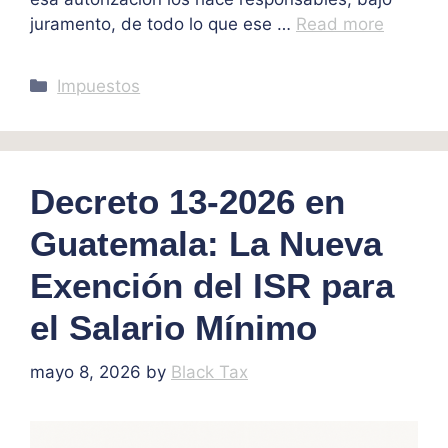
juramento, de todo lo que ese …
Read more
Categories
Impuestos
Decreto 13-2026 en
Guatemala: La Nueva
Exención del ISR para
el Salario Mínimo
mayo 8, 2026
by
Black Tax