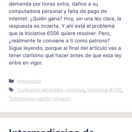
demanda por horas extra, daños a su
computadora personal y falta de pago de
internet. ¿Quién gana? Hoy, sin una ley clara, la
respuesta es incierta. Y ahí está el problema
que la Iniciativa 6556 quiere resolver. Pero,
¿realmente te conviene a ti como patrono?
Sigue leyendo, porque al final del artículo vas a
tener clarísimo qué hacer antes de que esta ley
entre en vigor.
Categories
Impuestos
Tags
Contratos laborales remotos
,
Iniciativa 6556
,
Teletrabajo sector privado