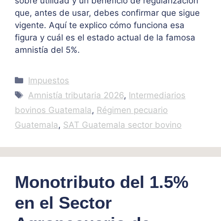
sobre utilidad y un beneficio de regularización
que, antes de usar, debes confirmar que sigue
vigente. Aquí te explico cómo funciona esa
figura y cuál es el estado actual de la famosa
amnistía del 5%.
Categories
Impuestos
Tags
Amnistía tributaria 2026
,
Intermediarios
bovinos Guatemala
,
Régimen pecuario
Guatemala
,
SAT Guatemala sector bovino
Monotributo del 1.5%
en el Sector