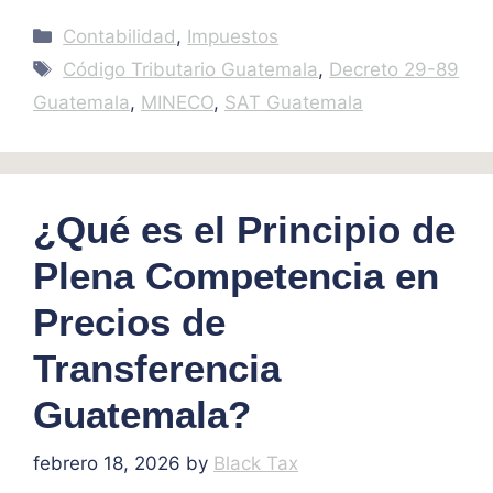
Categories
Contabilidad
,
Impuestos
Tags
Código Tributario Guatemala
,
Decreto 29-89
Guatemala
,
MINECO
,
SAT Guatemala
¿Qué es el Principio de
Plena Competencia en
Precios de
Transferencia
Guatemala?
febrero 18, 2026
by
Black Tax