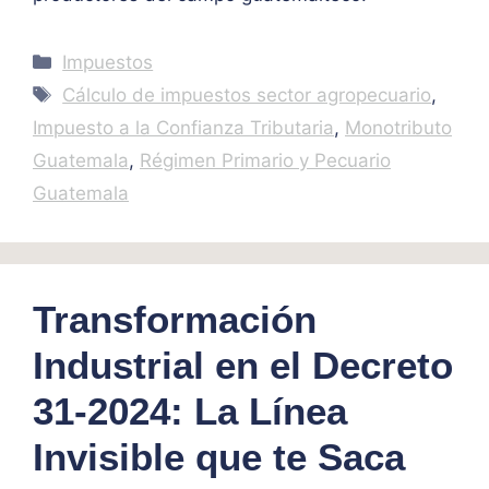
Categories
Impuestos
Tags
Cálculo de impuestos sector agropecuario
,
Impuesto a la Confianza Tributaria
,
Monotributo
Guatemala
,
Régimen Primario y Pecuario
Guatemala
Transformación
Industrial en el Decreto
31-2024: La Línea
Invisible que te Saca