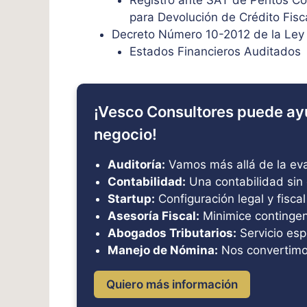
para Devolución de Crédito Fisc
Decreto Número 10-2012 de la Ley d
Estados Financieros Auditados
¡Vesco Consultores puede ay
negocio!
Auditoría:
Vamos más allá de la eval
Contabilidad:
Una contabilidad sin 
Startup:
Configuración legal y fiscal
Asesoría Fiscal:
Minimice contingenc
Abogados Tributarios:
Servicio esp
Manejo de Nómina:
Nos convertimo
Quiero más información