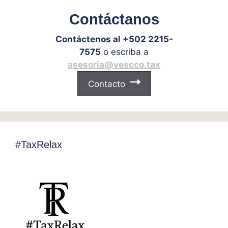
Contáctanos
Contáctenos al +502 2215-
7575
o escriba a
asesoria@vescco.tax
Contacto
#TaxRelax