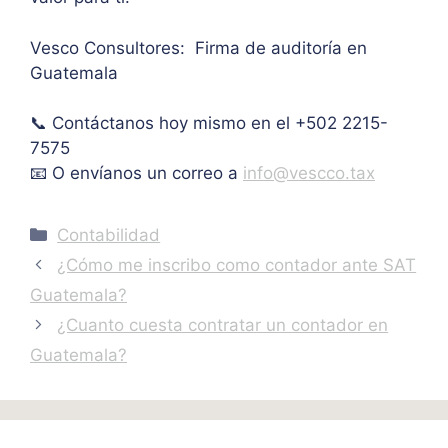
Vesco Consultores: Firma de auditoría en
Guatemala
📞 Contáctanos hoy mismo en el +502 2215-
7575
📧 O envíanos un correo a
info@vescco.tax
Categories
Contabilidad
¿Cómo me inscribo como contador ante SAT
Guatemala?
¿Cuanto cuesta contratar un contador en
Guatemala?