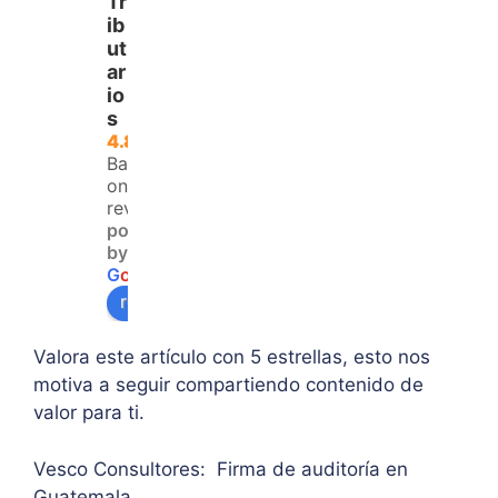
Tr
a 
lla 
tema
ib
para 
del 
trata
ut
ar
aque
IVA. 
do, 
io
llos 
Logr
clari
s
que 
é 
dad 
4.8
no 
resol
y 
Based
teng
ver 
enfo
on 120
an 
la 
que  
reviews
powered
acce
duda 
en lo
by
so a 
sobr
prin
G
o
o
g
l
e
algu
e 
ipal 
review us on
na 
supe
de 
ases
rar el 
sus 
Valora este artículo con 5 estrellas, esto nos
oría 
mont
artíc
motiva a seguir compartiendo contenido de
pers
o 
ulo. 
valor para ti.
onal.
máxi
Grac
mo 
as
Vesco Consultores: Firma de auditoría en
de 
Guatemala