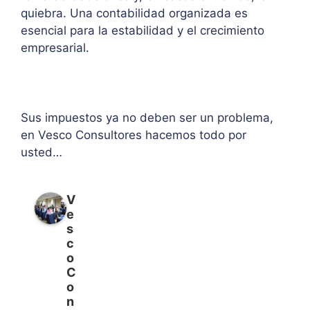
quiebra. Una contabilidad organizada es
esencial para la estabilidad y el crecimiento
empresarial.
Sus impuestos ya no deben ser un problema,
en Vesco Consultores hacemos todo por
usted…
V
e
s
c
o
C
o
n