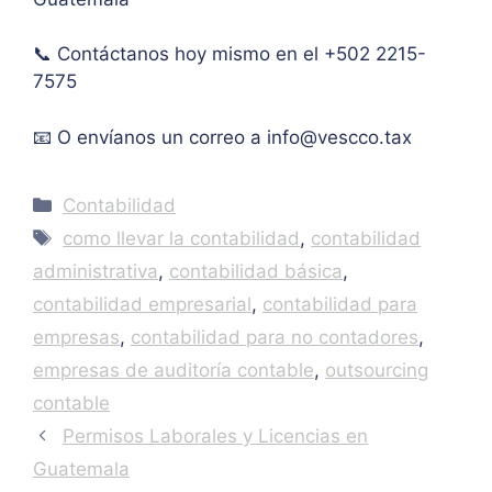
IVA. 
Muc
📞 Contáctanos hoy mismo en el +502 2215-
has 
7575
graci
as.
📧 O envíanos un correo a
info@vescco.tax
Categories
Contabilidad
Tags
como llevar la contabilidad
,
contabilidad
administrativa
,
contabilidad básica
,
contabilidad empresarial
,
contabilidad para
empresas
,
contabilidad para no contadores
,
empresas de auditoría contable
,
outsourcing
contable
Permisos Laborales y Licencias en
Guatemala