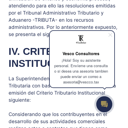
atendiendo para ello las resoluciones emitidas
por el Tribunal Administrativo Tributario y
Aduanero -TRIBUTA- en los recursos
administrativos. Por lo anteriormente expuesto,
se presenta el siguiente criterio tributario.
IV. CRITERIO
Vesco Consultores
¡Hola! Soy su asistente
INSTITUCIONAL:
personal. Envíeme una consulta
o si desea una asesoria tambien
puede enviar un correo a
La Superintendencia de Administración
asesoria@vescco.tax
Tributaria con base a lo analizado considera la
emisión del Criterio Tributario Institucional
siguiente:
Considerando que los contribuyentes en el
desarrollo de sus actividades comerciales