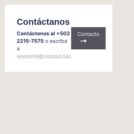
Contáctanos
Contáctenos al +502
Contacto
2215-7575
o escriba
a
asesoria@vescco.tax