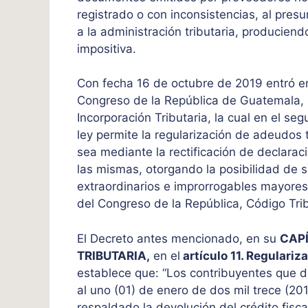
registrado o con inconsistencias, al pres
a la administración tributaria, producie
impositiva.
Con fecha 16 de octubre de 2019 entró e
Congreso de la República de Guatemala, L
Incorporación Tributaria, la cual en el seg
ley permite la regularización de adeudos t
sea mediante la rectificación de declara
las mismas, otorgando la posibilidad de 
extraordinarios e improrrogables mayores
del Congreso de la República, Código Trib
El Decreto antes mencionado, en su
CAPÍ
TRIBUTARIA,
en el
artículo 11. Regulari
establece que: “Los contribuyentes que du
al uno (01) de enero de dos mil trece (20
respaldado la devolución del crédito fisca