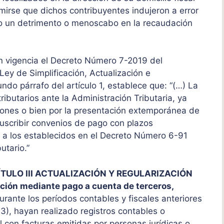
umirse que dichos contribuyentes indujeron a error
ndo un detrimento o menoscabo en la recaudación
n vigencia el Decreto Número 7-2019 del
ey de Simplificación, Actualización e
undo párrafo del artículo 1, establece que: “(…) La
ributarios ante la Administración Tributaria, ya
ciones o bien por la presentación extemporánea de
suscribir convenios de pago con plazos
 a los establecidos en el Decreto Número 6-91
utario.”
TULO III ACTUALIZACIÓN Y REGULARIZACIÓN
zación mediante pago a cuenta de terceros,
rante los períodos contables y fiscales anteriores
13), hayan realizado registros contables o
l con facturas emitidas por personas jurídicas o