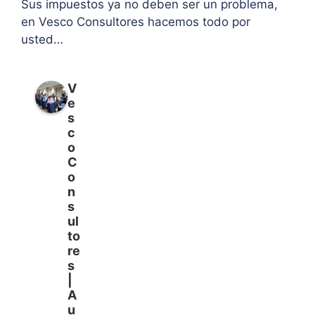
Sus impuestos ya no deben ser un problema,
en Vesco Consultores hacemos todo por
usted…
V
e
s
c
o
C
o
n
s
ul
to
re
s
|
A
u