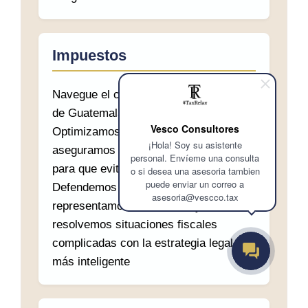
Impuestos
Navegue el complejo entorno tributario
de Guatemala con seguridad.
Vesco Consultores
Optimizamos su carga fiscal y
¡Hola! Soy su asistente
aseguramos el cumplimiento normativo
personal. Envíeme una consulta
para que evite problemas con la SAT.
o si desea una asesoria tambien
puede enviar un correo a
Defendemos sus intereses. Le
asesoria@vescco.tax
representamos ante la SAT y
resolvemos situaciones fiscales
complicadas con la estrategia legal
más inteligente