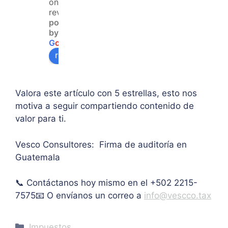
on 120
an 
la 
que  
reviews
powered
acce
duda 
en lo
by
so a 
sobr
prin
G
o
o
g
l
e
algu
e 
ipal 
review us on
na 
supe
de 
ases
rar el 
sus 
oría 
mont
artíc
Valora este artículo con 5 estrellas, esto nos
pers
o 
ulo. 
motiva a seguir compartiendo contenido de
onal.
máxi
Grac
valor para ti.
mo 
as
de 
Vesco Consultores: Firma de auditoría en
IVA. 
Guatemala
Muc
has 
📞 Contáctanos hoy mismo en el +502 2215-
graci
as.
7575📧 O envíanos un correo a
info@vescco.tax
Categories
Impuestos