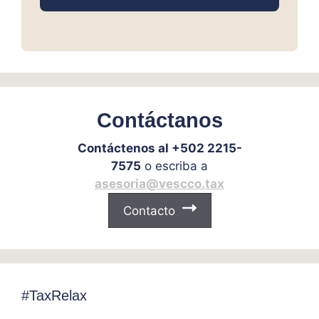
Contáctanos
Contáctenos al +502 2215-
7575
o escriba a
asesoria@vescco.tax
Contacto
#TaxRelax