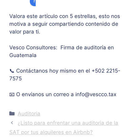
review us on
na 
supe
de 
ases
rar el 
sus 
Valora este artículo con 5 estrellas, esto nos
oría 
mont
artíc
motiva a seguir compartiendo contenido de
pers
o 
ulo. 
valor para ti.
onal.
máxi
Grac
mo 
as
Vesco Consultores: Firma de auditoría en
de 
Guatemala
IVA. 
Muc
📞 Contáctanos hoy mismo en el +502 2215-
has 
7575
graci
as.
📧 O envíanos un correo a
info@vescco.tax
Categories
Auditoria
¿Listo para enfrentar una auditoria de la
SAT por tus alquileres en Airbnb?