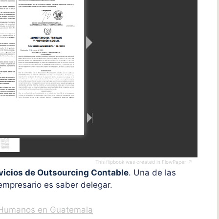
This flipbook was created in FlowPaper ↗
vicios de Outsourcing Contable
.
Una de las
empresario es saber delegar.
s Humanos en Guatemala