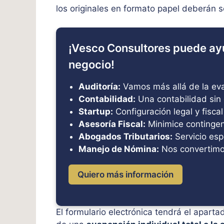
los originales en formato papel deberán s
¡Vesco Consultores puede ay
negocio!
Auditoría:
Vamos más allá de la eval
Contabilidad:
Una contabilidad sin 
Startup:
Configuración legal y fiscal
Asesoría Fiscal:
Minimice contingenc
Abogados Tributarios:
Servicio esp
Manejo de Nómina:
Nos convertimo
Quiero más información
El formulario electrónica tendrá el apartad