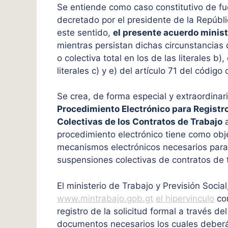
Se entiende como caso constitutivo de f
decretado por el presidente de la Repúbli
este sentido,
el presente acuerdo minist
mientras persistan dichas circunstancias
o colectiva total en los de las literales b), 
literales c) y e) del artículo 71 del código 
Se crea, de forma especial y extraordinar
Procedimiento Electrónico para Registr
Colectivas de los Contratos de Trabajo
procedimiento electrónico tiene como obje
mecanismos electrónicos necesarios para e
suspensiones colectivas de contratos de 
El ministerio de Trabajo y Previsión Socia
www.mintrabajo.gob.gt
el hipervínculo
cor
registro de la solicitud formal a través d
documentos necesarios los cuales deberá