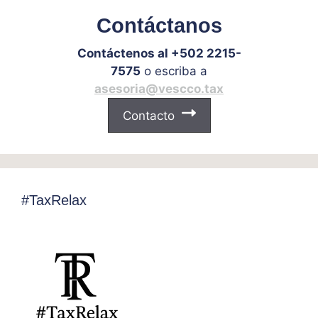
Contáctanos
Contáctenos al +502 2215-
7575
o escriba a
asesoria@vescco.tax
Contacto
#TaxRelax