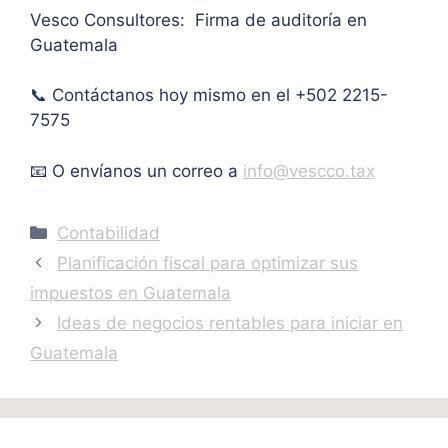
Vesco Consultores: Firma de auditoría en
IVA. 
Guatemala
Muc
has 
📞 Contáctanos hoy mismo en el +502 2215-
graci
as.
7575
📧 O envíanos un correo a
info@vescco.tax
Categories
Contabilidad
Planificación fiscal para optimizar sus
impuestos en Guatemala
Ideas de negocios rentables para iniciar en
Guatemala