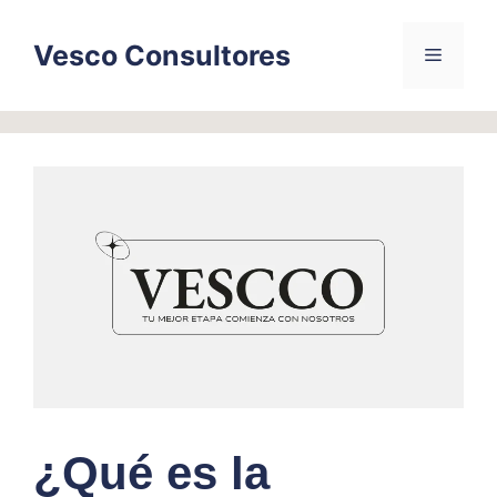
Skip
to
Vesco Consultores
Menu
content
¿Qué es la