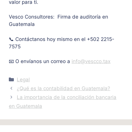
valor para ti.
mo 
as
de 
Vesco Consultores: Firma de auditoría en
IVA. 
Guatemala
Muc
has 
📞 Contáctanos hoy mismo en el +502 2215-
graci
as.
7575
📧 O envíanos un correo a
info@vescco.tax
Categories
Legal
¿Qué es la contabilidad en Guatemala?
La importancia de la conciliación bancaria
en Guatemala