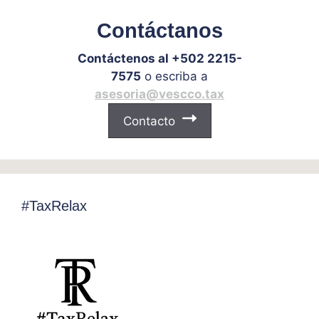
Contáctanos
Contáctenos al +502 2215-
7575
o escriba a
asesoria@vescco.tax
Contacto
#TaxRelax