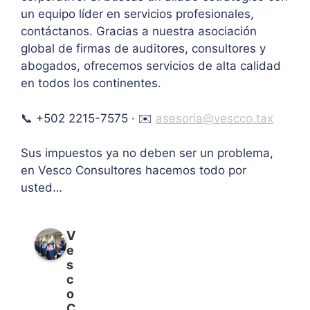
un equipo líder en servicios profesionales,
contáctanos. Gracias a nuestra asociación
global de firmas de auditores, consultores y
abogados, ofrecemos servicios de alta calidad
en todos los continentes.
📞 +502 2215-7575 · ✉️
asesoria@vescco.tax
Sus impuestos ya no deben ser un problema,
en Vesco Consultores hacemos todo por
usted…
V
e
s
c
o
C