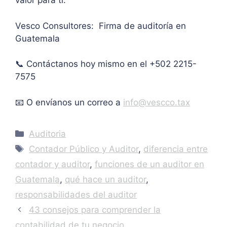
valor para ti.
mo 
as
de 
Vesco Consultores: Firma de auditoría en
IVA. 
Guatemala
Muc
has 
📞 Contáctanos hoy mismo en el +502 2215-
graci
as.
7575
📧 O envíanos un correo a
info@vescco.tax
Categories
Auditoria
Tags
Contador Público y Auditor
,
diferencia entre
contador y auditor
,
funciones de un auditor en
Guatemala
,
qué hace un auditor
,
responsabilidades del auditor
43 consejos para comprender la
contabilidad de tu negocio