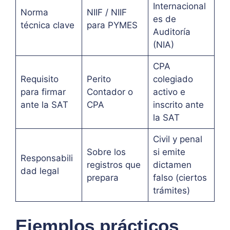
Internacional
Norma
NIIF / NIIF
es de
técnica clave
para PYMES
Auditoría
(NIA)
CPA
Requisito
Perito
colegiado
para firmar
Contador o
activo e
ante la SAT
CPA
inscrito ante
la SAT
Civil y penal
Sobre los
si emite
Responsabili
registros que
dictamen
dad legal
prepara
falso (ciertos
trámites)
Ejemplos prácticos