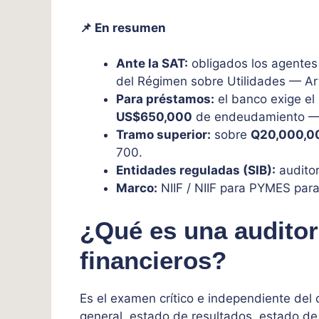
📌 En resumen
Ante la SAT:
obligados los agentes 
del Régimen sobre Utilidades — Art
Para préstamos:
el banco exige el 
US$650,000
de endeudamiento — A
Tramo superior:
sobre
Q20,000,0
700.
Entidades reguladas (SIB):
auditor
Marco:
NIIF / NIIF para PYMES para
¿Qué es una auditor
financieros?
Es el examen crítico e independiente del
general, estado de resultados, estado de