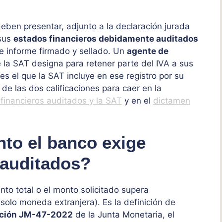
deben presentar, adjunto a la declaración jurada
 sus
estados financieros debidamente auditados
e informe firmado y sellado. Un
agente de
 la SAT designa para retener parte del IVA a sus
es el que la SAT incluye en ese registro por su
e las dos calificaciones para caer en la
financieros auditados y la SAT
y en el
dictamen
nto el banco exige
 auditados?
to total o el monto solicitado supera
 solo moneda extranjera). Es la definición de
ción JM-47-2022
de la Junta Monetaria, el