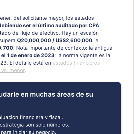
tener, del solicitante mayor, los estados
debiendo ser el último auditado por CPA
tado de flujo de efectivo. Hay un escalón
 supera
Q20,000,000 / US$2,600,000
, el
A 700
. Nota importante de contexto: la antigua
el 1 de enero de 2023
; la norma vigente es la
3. El detalle está en
estados financieros
 vs. menor
.
udarle en muchas áreas de su
uación financiera y fiscal.
estrategia son solo números.
 para iniciar su negocio.