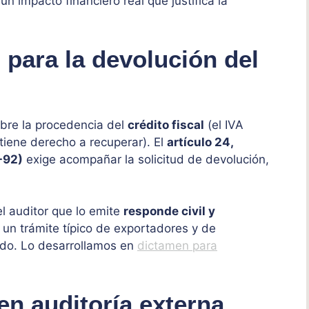
 un impacto financiero real que justifica la
 para la devolución del
obre la procedencia del
crédito fiscal
(el IVA
iene derecho a recuperar). El
artículo 24,
-92)
exige acompañar la solicitud de devolución,
.
el auditor que lo emite
responde civil y
 un trámite típico de exportadores y de
ado. Lo desarrollamos en
dictamen para
en auditoría externa