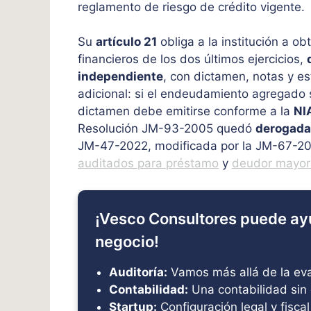
reglamento de riesgo de crédito vigente.
Su
artículo 21
obliga a la institución a ob
financieros de los dos últimos ejercicios,
independiente
, con dictamen, notas y es
adicional: si el endeudamiento agregado
dictamen debe emitirse conforme a la
NI
Resolución JM-93-2005 quedó
derogada 
JM-47-2022, modificada por la JM-67-202
auditados para préstamo
y
deudor mayor
¡Vesco Consultores puede ay
negocio!
Auditoría:
Vamos más allá de la eval
Contabilidad:
Una contabilidad sin 
Startup:
Configuración legal y fiscal