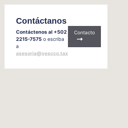
Contáctanos
Contáctenos al +502
Contacto
2215-7575
o escriba
a
asesoria@vescco.tax