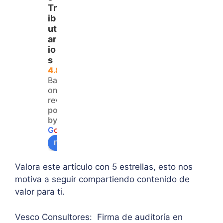
ayud
Plani
del 
Tr
a 
lla 
tema
ib
para 
del 
trata
ut
ar
aque
IVA. 
do, 
io
llos 
Logr
clari
s
que 
é 
dad 
4.8
no 
resol
y 
Based
teng
ver 
enfo
on 120
an 
la 
que  
reviews
powered
acce
duda 
en lo
by
so a 
sobr
prin
G
o
o
g
l
e
algu
e 
ipal 
review us on
na 
supe
de 
ases
rar el 
sus 
Valora este artículo con 5 estrellas, esto nos
oría 
mont
artíc
motiva a seguir compartiendo contenido de
pers
o 
ulo. 
valor para ti.
onal.
máxi
Grac
mo 
as
Vesco Consultores: Firma de auditoría en
de 