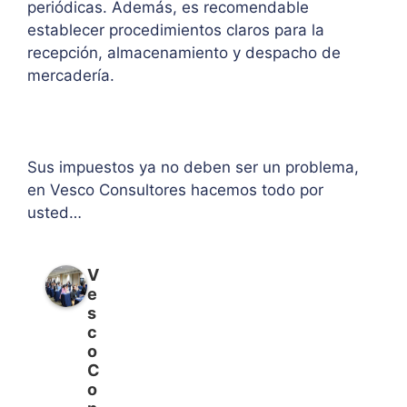
periódicas. Además, es recomendable
establecer procedimientos claros para la
recepción, almacenamiento y despacho de
mercadería.
Sus impuestos ya no deben ser un problema,
en Vesco Consultores hacemos todo por
usted…
V
e
s
c
o
C
o