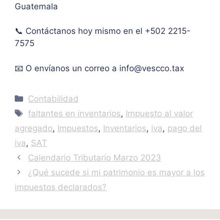
Guatemala
IVA. 
Muc
📞 Contáctanos hoy mismo en el +502 2215-
has 
7575
graci
as.
📧 O envíanos un correo a
info@vescco.tax
Categories
Contabilidad
Tags
faltantes en inventarios
,
Impuesto al valor
agregado
,
Impuestos
,
Inventarios
,
iva
,
pago del
iva
,
SAT
Calendario Tributario Marzo 2023
¿Qué sucede si mi patrimonio es mayor a los
impuestos declarados?