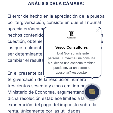
ANÁLISIS DE LA CÁMARA:
El error de hecho en la apreciación de la prueba
por tergiversación, consiste en que el Tribunal
aprecia erróneamente la información o los
hechos contenidos en el material probatorio en
cuestión, obteniendo conclusiones distintas de
Vesco Consultores
las que realmente representa; dicho error debe
¡Hola! Soy su asistente
ser determinante de tal manera, que pueda
personal. Envíeme una consulta
cambiar el resultado del fallo impugnado.
o si desea una asesoria tambien
puede enviar un correo a
asesoria@vescco.tax
En el presente caso, la SAT denunció la
tergiversación de la resolución número
trescientos sesenta y cinco emitida por el
Ministerio de Economía, argumentando que
dicha resolución establece límites a la
exoneración del pago del impuesto sobre la
renta, únicamente por las utilidades