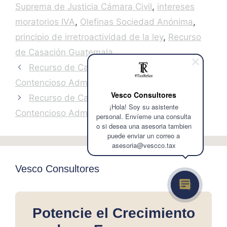
Suprema de Justicia Cámara Civil
,
intereses
moratorios IVA
,
Olefinas Sociedad Anónima
,
principio de irretroactividad de la ley
,
Recurso
de Casación Guatemala
Recurso de Casación No. 525-2016 –
Contencioso Administrativo
Vesco Consultores
Recurso de Casación No. 427-2015 –
¡Hola! Soy su asistente
Contencioso Administrativo
personal. Envíeme una consulta
o si desea una asesoria tambien
puede enviar un correo a
asesoria@vescco.tax
Vesco Consultores
Potencie el Crecimiento