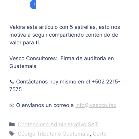
review us on
na 
supe
de 
ases
rar el 
sus 
oría 
mont
artíc
Valora este artículo con 5 estrellas, esto nos
pers
o 
ulo. 
motiva a seguir compartiendo contenido de
onal.
máxi
Grac
valor para ti.
mo 
as
de 
Vesco Consultores: Firma de auditoría en
IVA. 
Guatemala
Muc
has 
📞 Contáctanos hoy mismo en el +502 2215-
graci
as.
7575
📧 O envíanos un correo a
info@vescco.tax
Categories
Contencioso Administrativo SAT
Tags
Código Tributario Guatemala
,
Corte