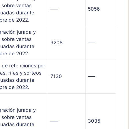
 sobre ventas
—–
5056
tuadas durante
bre de 2022.
aración jurada y
 sobre ventas
9208
—–
tuadas durante
bre de 2022.
 de retenciones por
ías, rifas y sorteos
7130
—–
tuadas durante
bre de 2022.
aración jurada y
 sobre ventas
—–
3035
tuadas durante