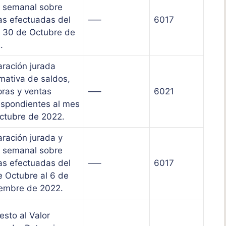
 semanal sobre
as efectuadas del
—–
6017
l 30 de Octubre de
.
aración jurada
rmativa de saldos,
ras y ventas
—–
6021
espondientes al mes
ctubre de 2022.
aración jurada y
 semanal sobre
as efectuadas del
—–
6017
e Octubre al 6 de
embre de 2022.
esto al Valor