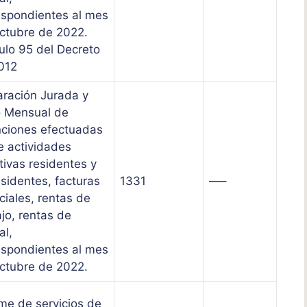
espondientes al mes
ctubre de 2022.
culo 95 del Decreto
012
aración Jurada y
 Mensual de
nciones efectuadas
e actividades
tivas residentes y
esidentes, facturas
1331
—–
ciales, rentas de
jo, rentas de
al,
espondientes al mes
ctubre de 2022.
rme de servicios de