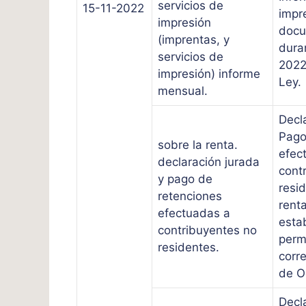
servicios de
15-11-2022
impr
impresión
docu
(imprentas, y
dura
servicios de
2022.
impresión) informe
Ley.
mensual.
Decl
Pago
sobre la renta.
efec
declaración jurada
cont
y pago de
resi
retenciones
renta
efectuadas a
esta
contribuyentes no
perm
residentes.
corr
de O
Decl