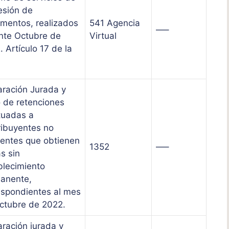
esión de
mentos, realizados
541 Agencia
—–
nte Octubre de
Virtual
 Artículo 17 de la
aración Jurada y
 de retenciones
tuadas a
ribuyentes no
dentes que obtienen
1352
—–
s sin
blecimiento
anente,
espondientes al mes
ctubre de 2022.
aración jurada y