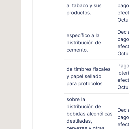
al tabaco y sus
pago
productos.
efec
Octu
Decl
específico a la
pago
distribución de
efec
cemento.
Octu
Pago
de timbres fiscales
loter
y papel sellado
efec
para protocolos.
Octu
sobre la
distribución de
Decl
bebidas alcohólicas
pago
destiladas,
efec
cervezas y otras