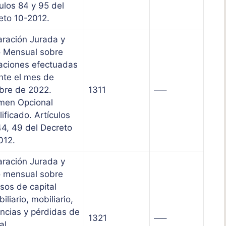
ulos 84 y 95 del
eto 10-2012.
aración Jurada y
 Mensual sobre
aciones efectuadas
nte el mes de
bre de 2022.
1311
—–
men Opcional
ificado. Artículos
44, 49 del Decreto
012.
aración Jurada y
 mensual sobre
sos de capital
iliario, mobiliario,
ncias y pérdidas de
1321
—–
al,