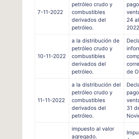
petróleo crudo y
pago
7-11-2022
combustibles
vent
derivados del
24 a
petróleo.
2022
a la distribución de
Decl
petróleo crudo y
info
10-11-2022
combustibles
comp
derivados del
corr
petróleo.
de O
a la distribución del
Decl
petróleo crudo y
pago
11-11-2022
combustibles
vent
derivados del
31 d
petróleo.
Novi
impuesto al valor
Impu
agregado.