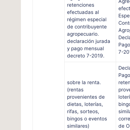
Agre
retenciones
efec
efectuadas al
Espe
régimen especial
Cont
de contribuyente
Agro
agropecuario.
Decl
declaración jurada
Pago
y pago mensual
7-20
decreto 7-2019.
Decl
Pago
sobre la renta.
rete
(rentas
prov
provenientes de
loter
dietas, loterías,
bing
rifas, sorteos,
simil
bingos o eventos
corr
similares)
de O