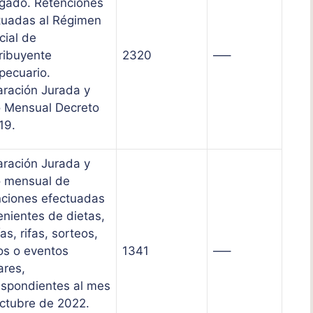
gado. Retenciones
tuadas al Régimen
cial de
ribuyente
2320
—–
pecuario.
aración Jurada y
 Mensual Decreto
19.
aración Jurada y
 mensual de
nciones efectuadas
enientes de dietas,
ías, rifas, sorteos,
os o eventos
1341
—–
ares,
espondientes al mes
ctubre de 2022.