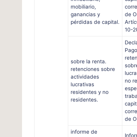
mobiliario,
corr
ganancias y
de O
pérdidas de capital.
Artí
10-2
Decl
Pago
rete
sobre la renta.
sobr
retenciones sobre
lucra
actividades
no r
lucrativas
espe
residentes y no
traba
residentes.
capit
corr
de O
informe de
Info