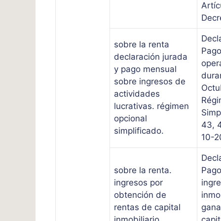
Artíc
Decr
Decl
sobre la renta
Pago
declaración jurada
oper
y pago mensual
dura
sobre ingresos de
Octu
actividades
Régi
lucrativas. régimen
Simpl
opcional
43, 
simplificado.
10-2
Decl
sobre la renta.
Pago
ingresos por
ingre
obtención de
inmob
rentas de capital
gana
inmobiliario,
capit