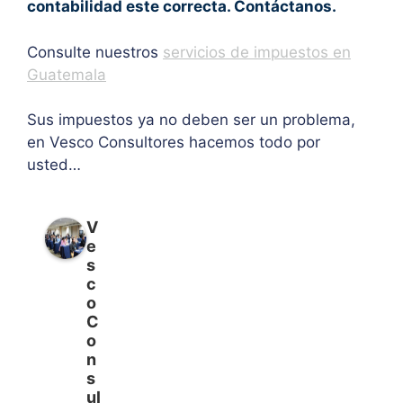
contabilidad este correcta. Contáctanos.
Consulte nuestros
servicios de impuestos en
Guatemala
Sus impuestos ya no deben ser un problema,
en Vesco Consultores hacemos todo por
usted…
V
e
s
c
o
C
o
n
s
ul