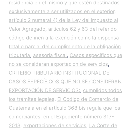
residencia en el mismo y que estén destinados
Muc
has 
exclusivamente a ser utilizados en el exterior
,
grac
artículo 2 numeral 4) de la Ley del Impuesto al
ias.
Valor Agregado
,
artículos 62 y 63 del referido
código definen a la exención como la dispensa
total o parcial del cumplimiento de la obligación
tributaria
,
asesoría fiscal
,
Casos especificos que
no se consideran exportacion de servicios
,
CRITERIO TRIBUTARIO INSTITUCIONAL DE
CASOS ESPECÍFICOS QUE NO SE CONSIDERAN
EXPORTACIÓN DE SERVICIOS:
,
cumplidos todos
los trámites legales
,
El Código de Comercio de
Guatemala en el artículo 368 bis regula que los
comerciantes
,
en el Expediente número 317-
2013
,
exportaciones de servicios
,
La Corte de