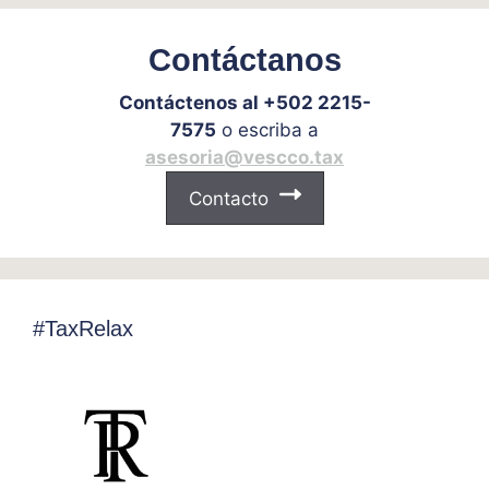
Contáctanos
Contáctenos al +502 2215-
7575
o escriba a
asesoria@vescco.tax
Contacto
#TaxRelax