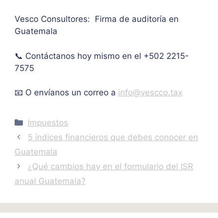
de 
Vesco Consultores: Firma de auditoría en
IVA. 
Guatemala
Muc
has 
📞 Contáctanos hoy mismo en el +502 2215-
graci
as.
7575
📧 O envíanos un correo a
info@vescco.tax
Categories
Impuestos
5 índices financieros que debes conocer en
Guatemala
¿Qué cambios hay en el formulario del ISR
anual Guatemala?