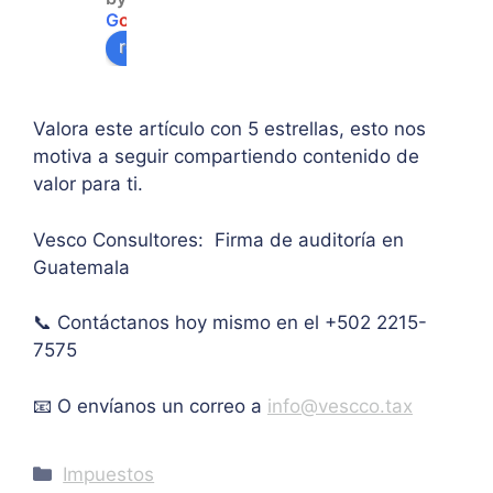
so a 
sobr
prin
G
o
o
g
l
e
algu
e 
ipal 
review us on
na 
supe
de 
ases
rar el 
sus 
oría 
mont
artíc
Valora este artículo con 5 estrellas, esto nos
pers
o 
ulo. 
motiva a seguir compartiendo contenido de
onal.
máxi
Grac
valor para ti.
mo 
as
de 
Vesco Consultores: Firma de auditoría en
IVA. 
Guatemala
Muc
has 
📞 Contáctanos hoy mismo en el +502 2215-
graci
as.
7575
📧 O envíanos un correo a
info@vescco.tax
Categories
Impuestos