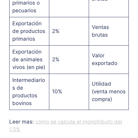
primarios o
pecuarios
Exportación
Ventas
de productos
2%
brutas
primarios
Exportación
Valor
de animales
2%
exportado
vivos (en pie)
Intermediario
Utilidad
s de
10%
(venta menos
productos
compra)
bovinos
Leer mas:
cómo se calcula el monotributo del
1.5%