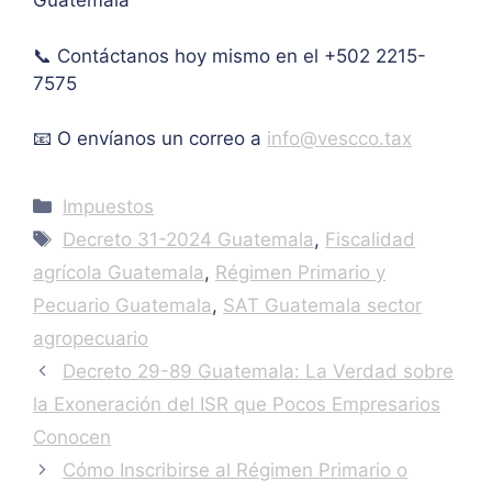
Guatemala
Muc
has 
📞 Contáctanos hoy mismo en el +502 2215-
graci
as.
7575
📧 O envíanos un correo a
info@vescco.tax
Categories
Impuestos
Tags
Decreto 31-2024 Guatemala
,
Fiscalidad
agrícola Guatemala
,
Régimen Primario y
Pecuario Guatemala
,
SAT Guatemala sector
agropecuario
Decreto 29-89 Guatemala: La Verdad sobre
la Exoneración del ISR que Pocos Empresarios
Conocen
Cómo Inscribirse al Régimen Primario o