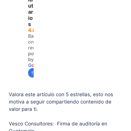
para 
del 
trata
ut
ar
aque
IVA. 
do, 
io
llos 
Logr
clari
s
que 
é 
dad 
4.8
no 
resol
y 
Based
teng
ver 
enfo
on 120
an 
la 
que  
reviews
powered
acce
duda 
en lo
by
so a 
sobr
prin
G
o
o
g
l
e
algu
e 
ipal 
review us on
na 
supe
de 
ases
rar el 
sus 
oría 
mont
artíc
Valora este artículo con 5 estrellas, esto nos
pers
o 
ulo. 
motiva a seguir compartiendo contenido de
onal.
máxi
Grac
valor para ti.
mo 
as
de 
Vesco Consultores: Firma de auditoría en
IVA. 