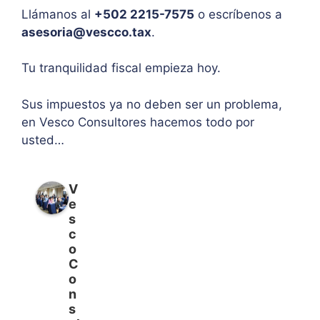
Llámanos al
+502 2215-7575
o escríbenos a
asesoria@vescco.tax
.
Tu tranquilidad fiscal empieza hoy.
Sus impuestos ya no deben ser un problema,
en Vesco Consultores hacemos todo por
usted…
V
e
s
c
o
C
o
n
s